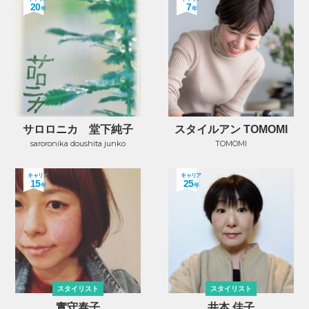
20
7
年
年
サロロニカ 堂下純子
スタイルアン TOMOMI
saroronika doushita junko
TOMOMI
キャリア
キャリア
15
25
年
年
スタイリスト
スタイリスト
實守泰子
井本 佳子