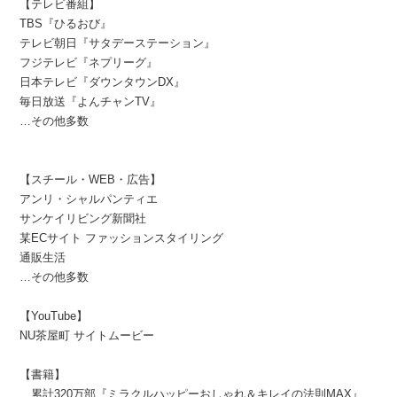
【テレビ番組】
TBS『ひるおび』
テレビ朝日『サタデーステーション』
フジテレビ『ネプリーグ』
日本テレビ『ダウンタウンDX』
毎日放送『よんチャンTV』
…その他多数
【スチール・WEB・広告】
アンリ・シャルパンティエ
サンケイリビング新聞社
某ECサイト ファッションスタイリング
通販生活
…その他多数
【YouTube】
NU茶屋町 サイトムービー
【書籍】
累計320万部『ミラクルハッピーおしゃれ＆キレイの法則MAX』