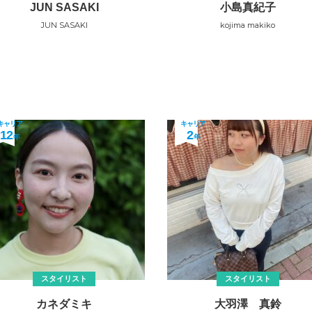
JUN SASAKI
小島真紀子
JUN SASAKI
kojima makiko
キャリア
キャリア
12
2
年
年
スタイリスト
スタイリスト
カネダミキ
大羽澤 真鈴