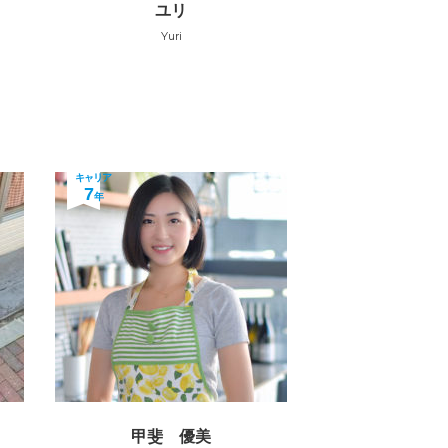
ユリ
Yuri
キャリア
7
年
甲斐 優美