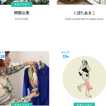
スタイリスト
阿部公美
くぼたあきこ
KumI ABE
Food coordinator Kubota akiko
キャリア
キャリア
18
15
年
年
スタイリスト
スタイリスト