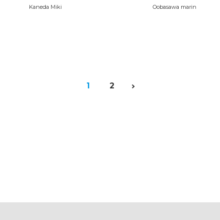
Kaneda Miki
Oobasawa marin
1
2