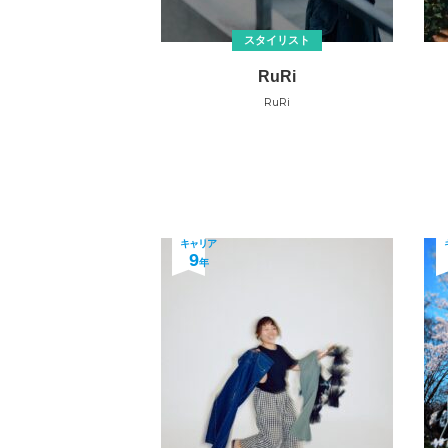
スタイリスト
RuRi
RuRi
キャリア
9
年