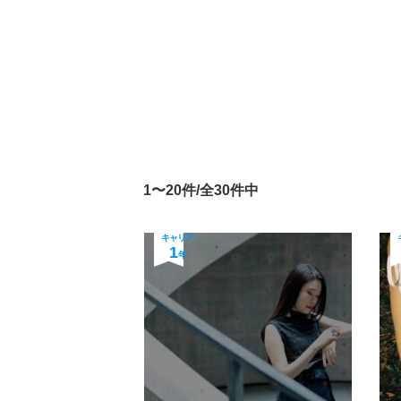
1〜20件/全30件中
キャリア
1
年