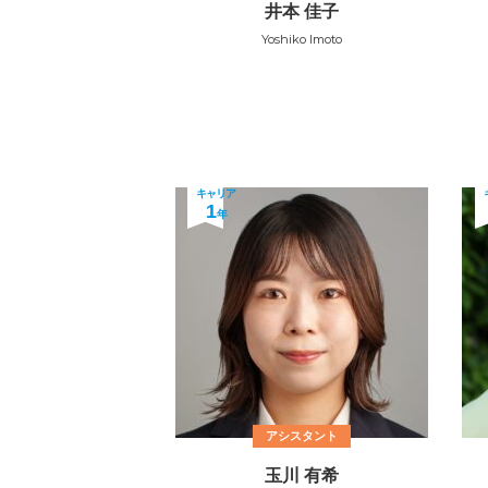
井本 佳子
Yoshiko Imoto
キャリア
1
年
アシスタント
玉川 有希