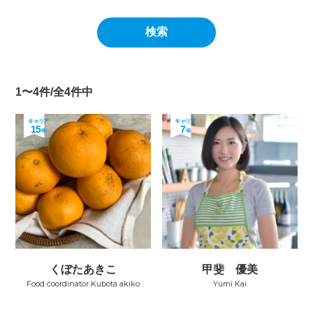
1〜4件/全4件中
キャリア
キャリア
15
7
年
年
くぼたあきこ
甲斐 優美
Food coordinator Kubota akiko
Yumi Kai