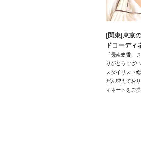
[関東]東
ドコーディ
「長南史香」さ
りがとうござい
スタイリスト総
どん増えており
ィネートをご提